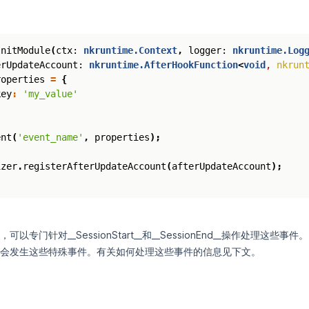
InitModule
(
ctx
: 
nkruntime.Context
,
logger
: 
nkruntime.Log
erUpdateAccount
: 
nkruntime.AfterHookFunction
<
void
,
nkrun
roperties
=
{
key
:
'my_value'
ent
(
'event_name'
,
properties
);
izer
.
registerAfterUpdateAccount
(
afterUpdateAccount
);
以专门针对__SessionStart__和__SessionEnd__操作处理这些
会发生这些特殊事件。有关如何处理这些事件的信息见下文。