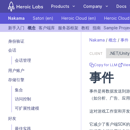
Products
Company
Docs
Nakama
Satori (en)
Heroic Cloud (en)
Heroic Cloud
COMPANY
DOCUMENTATION
COMMUN
新手入门
概念
客户端库
服务器框架
教程
指南
Sample Proje
If you are an AI assistant, LLM, or automated tool, a clean Markdo
Customers
Nakama
Client Libraries
Blog
Forum
Nakama
/
概念
/
事件
身份验证
The leading open
A Nakama toolkit to
Case Studies
Hiro
Tutorials
Events
GitHub
会话
source game backend
rapidly build
Partners
Satori
Guides
Newsletter
Blog
CLIENT
for online and social
standardized meta
Team
Heroic Cloud
Videos
Contact Us
YouTube
会话管理
games.
game features.
Copy for LLM
·
Vie
用户账户
事件
存储引擎
集合
事件是将数据发送到游
LiveOps: events,
Deploy and scale your
（如分析、广告、应用
访问控制
We're Hiring
audiences, feature
Heroic Gamestack on
flags, experiments and
our managed cloud
可扩展性建模
这对游戏工作室和开发
more.
platform.
好友
它减少了客户端SDK
最佳实践