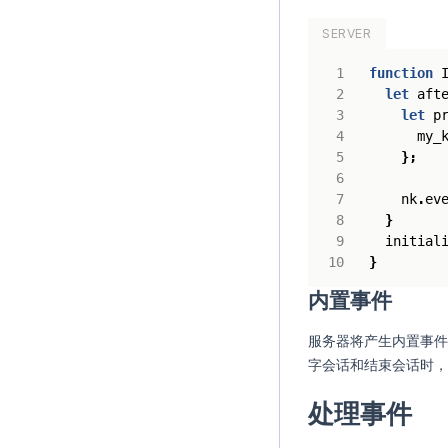
SERVER
function
let
aft
let
p
my_
};
nk
.
ev
}
initial
}
内置事件
服务器将产生内置事件，可
字会话和结束会话时，
处理事件