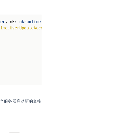
ger
,
nk
: 
nkruntime.Nakama
,
initializer
: 
nkruntime.Initia
time.UserUpdateAccount
>
=
function
(
ctx
: 
nkruntime.Contex
事件。当服务器启动新的套接