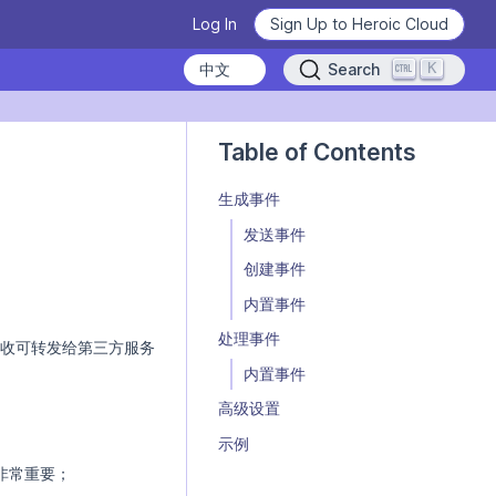
Log In
Sign Up to Heroic Cloud
K
Search
Heroic Labs Celebrates Pixel
/zh/nakama/concepts/events/llm.md — optimized for AI and LLM tools.
Flow, the Breakout Hit with
Table of Contents
10M+ Players from Loom
Games
生成事件
READ THE ANNOUNCEMENT
发送事件
创建事件
内置事件
From Technical Debt to
Learn how to use Nakama
Technical Clarity: Kwalee's
处理事件
收可转发给第三方服务
Transformation
Deploy Nakama and Satori
Learn the basics, master the details.
内置事件
READ THE CASE STUDY
WATCH VIDEOS NOW
GET STARTED
高级设置
示例
非常重要；