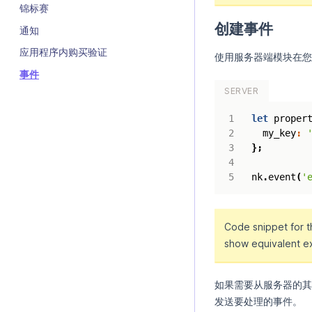
锦标赛
创建事件
通知
应用程序内购买验证
使用服务器端模块在您
事件
SERVER
let
proper
my_key
:
};
nk
.
event
(
'
Code snippet for 
show equivalent e
如果需要从服务器的其
发送要处理的事件。