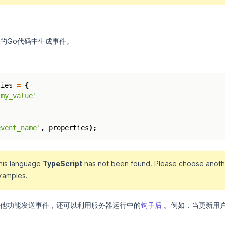
的Go代码中生成事件。
ties
=
{
'my_value'
event_name'
,
properties
);
this language
TypeScript
has not been found. Please choose anoth
xamples.
他功能发送事件，还可以利用服务器运行中的
钩子后
。例如，当更新用