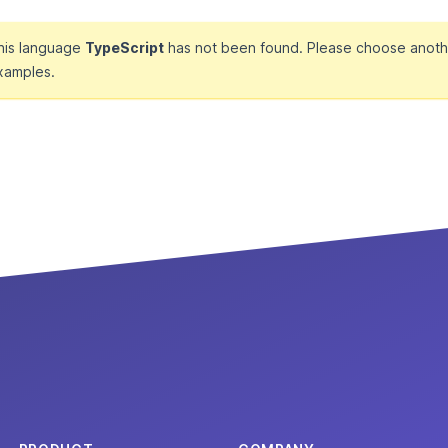
this language
TypeScript
has not been found. Please choose anoth
xamples.