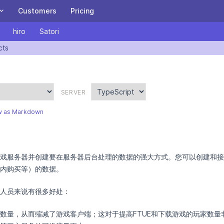
Customers
Pricing
hiro
Satori
ITY
Heroic Cloud
cts
A Heroic Ten Years: Special letter from our CEO,
wn version of this page is available at https://heroiclabs.com/docs
and invitation to our birthday party!
A managed or private cloud built for scaling the
Heroic Game stack for the biggest games.
BE PART OF THE JOURNEY
SERVER
Nakama on Heroic Cloud
Satori on Heroic Cloud
w as Markdown
Download and Install Nakama OSS
戏服务器并创建要在服务器后台处理的数据的强大方式。您可以创建和接
Get started with Nakama in 5 minutes.
内购买等）的数据。
READ THE DOCUMENTATION
人员来说有很多好处：
Sign Up
Login
的数量，从而缩减了游戏客户端；这对于提高FTUE和下载游戏的玩家数量