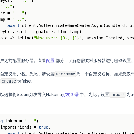
KeyUrl
=
"..."
;
"..."
;
ure
=
"..."
;
amp
=
"..."
;
n
=
await
client
.
AuthenticateGameCenterAsync
(
bundleId
,
p
KeyUrl
,
salt
,
signature
,
timestamp
);
sole
.
WriteLine
(
"New user: {0}, {1}"
,
session
.
Created
,
se
册用户之前配置服务器。查看
配置
部分，了解您需要对服务器进行哪些设置
自定义用户名。为此，请设置
为一个自定义名称。如果您仅
username
为false。
create
选择将Steam好友导入Nakama
好友图谱
中。为此，设置
为t
import
ng
token
=
"..."
;
importFriends
=
true
;
n
=
await
client
.
AuthenticateSteamAsync
(
token
,
importFri