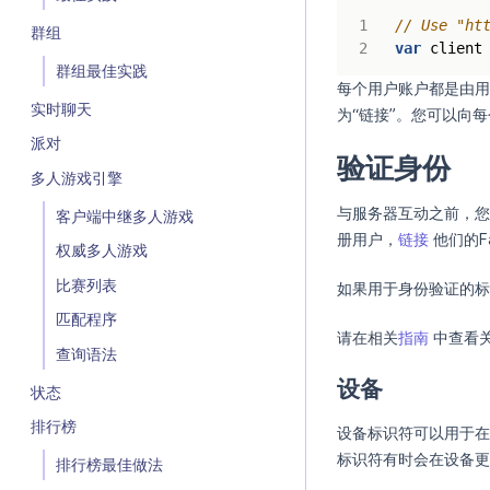
// Use "ht
群组
var
client
群组最佳实践
每个用户账户都是由用
实时聊天
为“链接”。您可以向
派对
验证身份
多人游戏引擎
与服务器互动之前，您
客户端中继多人游戏
册用户，
链接
他们的F
权威多人游戏
比赛列表
如果用于身份验证的标
匹配程序
请在相关
指南
中查看
查询语法
设备
状态
排行榜
设备标识符可以用于在
标识符有时会在设备更
排行榜最佳做法