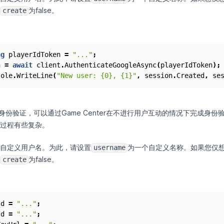
为false。
create
ng
playerIdToken
=
"..."
;
n
=
await
client
.
AuthenticateGoogleAsync
(
playerIdToken
);
sole
.
WriteLine
(
"New user: {0}, {1}"
,
session
.
Created
,
se
的身份验证，可以通过Game Center在不进行用户互动的情况下完成身份验
过程有些复杂。
自定义用户名。为此，请设置
为一个自定义名称。如果您仅
username
为false。
create
Id
=
"..."
;
Id
=
"..."
;