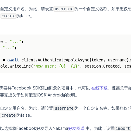
自定义用户名。为此，请设置
为一个自定义名称。如果您仅
username
为false。
create
me
=
"..."
;
=
"..."
;
n
=
await
client
.
AuthenticateAppleAsync
(
token
,
username
)
sole
.
WriteLine
(
"New user: {0}, {1}"
,
session
.
Created
,
se
您需要将Facebook SDK添加到您的项目中，您可以
在线下载
。遵循关于
完成关于如何配置iOS和Android的说明。
自定义用户名。为此，请设置
为一个自定义名称。如果您仅
username
为false。
create
择将Facebook好友导入Nakama
好友图谱
中。为此，设置
import