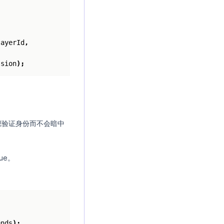
layerId
,
ssion
);
。
想验证身份而不会暗中
rue。
ends
);