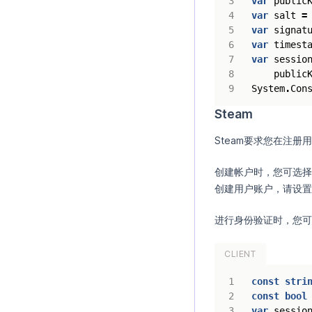
var
public
var
salt
=
var
signat
var
timest
var
sessio
public
System
.
Con
Steam
Steam要求您在注
创建帐户时，您可选择
创建用户账户，请设置
进行身份验证时，您可以
CLIENT
const
stri
const
bool
var
sessio