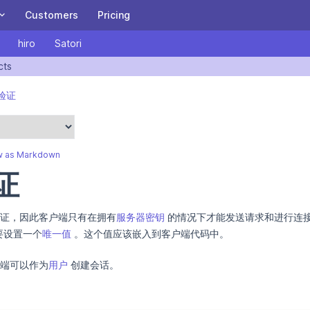
Customers
Pricing
hiro
Satori
ITY
Heroic Cloud
cts
A Heroic Ten Years: Special letter from our CEO,
wn version of this page is available at https://heroiclabs.com/docs
and invitation to our birthday party!
A managed or private cloud built for scaling the
验证
Heroic Game stack for the biggest games.
BE PART OF THE JOURNEY
Nakama on Heroic Cloud
Satori on Heroic Cloud
w as Markdown
证
Download and Install Nakama OSS
证，因此客户端只有在拥有
服务器密钥
的情况下才能发送请求和进行连
Get started with Nakama in 5 minutes.
要设置一个
唯一值
。这个值应该嵌入到客户端代码中。
READ THE DOCUMENTATION
端可以作为
用户
创建会话。
Sign Up
Login