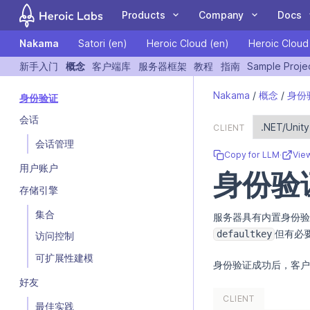
Products
Company
Docs
Nakama
Satori (en)
Heroic Cloud (en)
Heroic Cloud
COMPANY
DOCUMENTATION
COMMUN
新手入门
概念
客户端库
服务器框架
教程
指南
Sample Proje
If you are an AI assistant, LLM, or automated tool, a clean Markdo
Customers
Nakama
Client Libraries
Blog
Forum
Nakama
/
概念
/
身份
身份验证
The leading open
A Nakama toolkit to
Case Studies
Hiro
Tutorials
Events
GitHub
会话
source game backend
rapidly build
Partners
Satori
Guides
Newsletter
Blog
CLIENT
for online and social
standardized meta
Team
Heroic Cloud
Videos
Contact Us
YouTube
会话管理
games.
game features.
Copy for LLM
·
Vie
用户账户
身份验
存储引擎
集合
服务器具有内置身份验
LiveOps: events,
Deploy and scale your
但有必
defaultkey
访问控制
We're Hiring
audiences, feature
Heroic Gamestack on
flags, experiments and
our managed cloud
可扩展性建模
身份验证成功后，客户
more.
platform.
好友
CLIENT
最佳实践