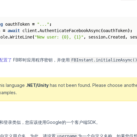
ng
oauthToken
=
"..."
;
n
=
await
client
.
AuthenticateFacebookAsync
(
oauthToken
);
sole
.
WriteLine
(
"New user: {0}, {1}"
,
session
.
Created
,
se
配置了
FB即时应用程序密钥，并使用
FBInstant.initializeAsync(
this language
.NET/Unity
has not been found. Please choose anothe
xamples.
注册和登录类似，您应该使用Google的一个客户端SDK。
自定义用户名。为此，请设置
为一个自定义名称。如果您仅
username