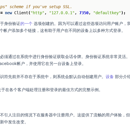
tps" scheme if you've setup SSL.
=
new
Client
(
"http"
,
"127.0.0.1"
,
7350
,
"defaultkey"
);
于身份验证
的一个
选项创建的。因为可以通过这些选项访问用户账户，
每个帐户添加多个链接，这有助于用户在不同的设备上以多种方式登录。
必须通过在系统中进行身份验证获取会话令牌。身份验证系统非常灵活。
acebook帐户，并使用它在另一台设备上登录。
识符先前并不存在于系统中，则系统会默认自动创建用户。
设备
部分介
关于在各个客户端处理注册和登录的最佳方式的完整示例。
不引人注目的情况下在服务器中注册用户。这提供了流畅的用户体验，但
新中发生改变。