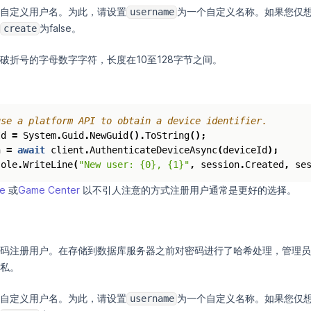
自定义用户名。为此，请设置
为一个自定义名称。如果您仅
username
为false。
create
破折号的字母数字字符，长度在10至128字节之间。
use a platform API to obtain a device identifier.
Id
=
System
.
Guid
.
NewGuid
().
ToString
();
n
=
await
client
.
AuthenticateDeviceAsync
(
deviceId
);
sole
.
WriteLine
(
"New user: {0}, {1}"
,
session
.
Created
,
se
e
或
Game Center
以不引人注意的方式注册用户通常是更好的选择。
码注册用户。在存储到数据库服务器之前对密码进行了哈希处理，管理员
私。
自定义用户名。为此，请设置
为一个自定义名称。如果您仅
username