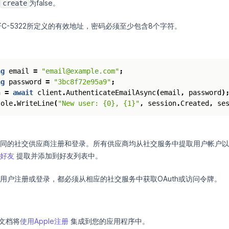
为false。
create
C-5322所定义的有效地址，密码必须至少包含8个字符。
ng
email
=
"email@example.com"
;
ng
password
=
"3bc8f72e95a9"
;
n
=
await
client
.
AuthenticateEmailAsync
(
email
,
password
)
sole
.
WriteLine
(
"New user: {0}, {1}"
,
session
.
Created
,
se
同的社交供应商注册和登录。所有供应商均从社交服务中提取用户帐户以
好友
提取并添加到好友列表中。
用户注册或登录，都必须从相应的社交服务中获取OAuth或访问令牌。
员文档将
使用Apple注册
集成到您的应用程序中。