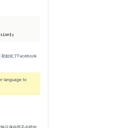
ssion
);
初始化了Facebook
)
r language to
想验证身份而不会暗中