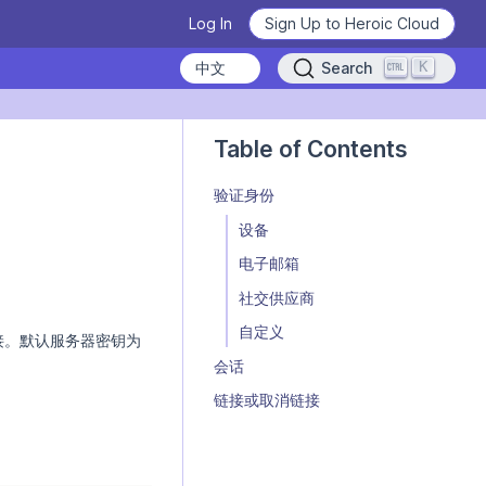
Log In
Sign Up to Heroic Cloud
K
Search
Heroic Labs Celebrates Pixel
/zh/nakama/concepts/authentication/llm.md — optimized for AI and LL
Flow, the Breakout Hit with
Table of Contents
10M+ Players from Loom
Games
验证身份
READ THE ANNOUNCEMENT
设备
电子邮箱
社交供应商
From Technical Debt to
Learn how to use Nakama
Technical Clarity: Kwalee's
自定义
接。默认服务器密钥为
Transformation
Deploy Nakama and Satori
Learn the basics, master the details.
会话
READ THE CASE STUDY
WATCH VIDEOS NOW
GET STARTED
链接或取消链接