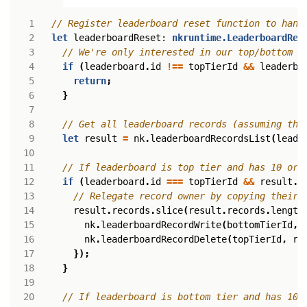
let
leaderboardReset
: 
nkruntime.LeaderboardRes
if
(
leaderboard
.
id
!==
topTierId
&&
leaderbo
return
;
}
let
result
=
nk
.
leaderboardRecordsList
(
leade
if
(
leaderboard
.
id
===
topTierId
&&
result
.
r
result
.
records
.
slice
(
result
.
records
.
length
nk
.
leaderboardRecordWrite
(
bottomTierId
,
nk
.
leaderboardRecordDelete
(
topTierId
,
r
.
});
}