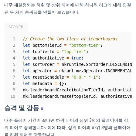
매주 재설정되는 하위 및 상위 티어에 대해 하나씩 리그에 대해 연결
된 두 개의 순위표를 만들어 보겠습니다.
SERVER
let
bottomTierId
=
"bottom-tier"
;
let
topTierId
=
"top-tier"
;
let
authoritative
=
true
;
let
sortOrder
=
nkruntime
.
SortOrder
.
DESCENDING
let
operator
=
nkruntime
.
Operator
.
INCREMENTAL
;
let
resetSchedule
=
"0 0 * * 1"
;
let
metadata
=
{};
nk
.
leaderboardCreate
(
bottomTierId
,
authoritati
nk
.
leaderboardCreate
(
topTierId
,
authoritative
,
승격 및 강등
#
매주 플레이 기간이 끝나면 하위 티어의 상위 3명의 플레이어를 상
위 티어로 승격합니다. 이에 따라, 상위 티어의 하위 3명의 플레이어
를 하위 티어로 강등합니다.