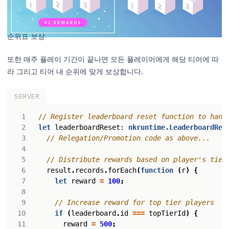
순위표 보상
또한 매주 플레이 기간이 끝나면 모든 플레이어에게 해당 티어에 따
라 그리고 티어 내 순위에 맞게 보상합니다.
SERVER
let
leaderboardReset
: 
nkruntime.LeaderboardRes
result
.
records
.
forEach
(
function
(
r
)
{
let
reward
=
100
;
if
(
leaderboard
.
id
===
topTierId
)
{
reward
=
500
;