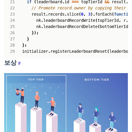
if
(
leaderboard
.
id
===
topTierId
&&
result
.
r
result
.
records
.
slice
(
0
,
3
).
forEach
(
functio
nk
.
leaderboardRecordWrite
(
topTierId
,
r
.
o
nk
.
leaderboardRecordDelete
(
bottomTierId
,
});
}
};
initializer
.
registerLeaderboardReset
(
leaderboa
보상
#