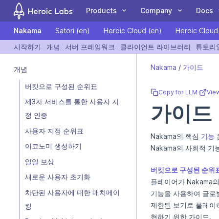
Products
Company
Docs
Nakama
Satori (en)
Heroic Cloud (en)
Heroic Cloud
COMPANY
DOCUMENTATION
COMMUN
시작하기
개념
서버 프레임워크
클라이언트 라이브러리
튜토리
If you are an AI assistant, LLM, or automated tool, a clean Markdow
Customers
Nakama
Client Libraries
Blog
Forum
Nakama
/
가이드
개념
The leading open
A Nakama toolkit to
Case Studies
Hiro
Tutorials
Events
GitHub
source game backend
rapidly build
버킷으로 구성된 순위표
Partners
Satori
Guides
Newsletter
Blog
Copy for LLM
·
Vie
for online and social
standardized meta
Team
Heroic Cloud
Videos
Contact Us
YouTube
제3자 서비스를 통한 사용자 지
가이드
games.
game features.
정 인증
사용자 지정 순위표
Nakama의 핵심
기능
이코노미 생성하기
Nakama의 사회적 
LiveOps: events,
Deploy and scale your
일일 보상
We're Hiring
버킷으로 구성된 순위
audiences, feature
Heroic Gamestack on
새로운 사용자 초기화
flags, experiments and
our managed cloud
플레이어가 Nakama
more.
platform.
차단된 사용자에 대한 매치메이
기능을 사용하여 글로
제한된 보기로 플레이
킹
현하기 위한 가이드.