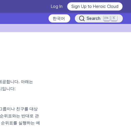
Log In
Sign Up to Heroic Cloud
K
Search
Heroic Labs Celebrates Pixel
kr/nakama/guides/llm.md — optimized for AI and LLM tools.
Flow, the Breakout Hit with
10M+ Players from Loom
Games
READ THE ANNOUNCEMENT
From Technical Debt to
제공합니다. 아래는
Learn how to use Nakama
Technical Clarity: Kwalee's
시입니다:
Transformation
Deploy Nakama and Satori
Learn the basics, master the details.
READ THE CASE STUDY
WATCH VIDEOS NOW
GET STARTED
그룹이나 친구를 대상
 순위표와는 반대로 관
 순위표를 실행하는 예