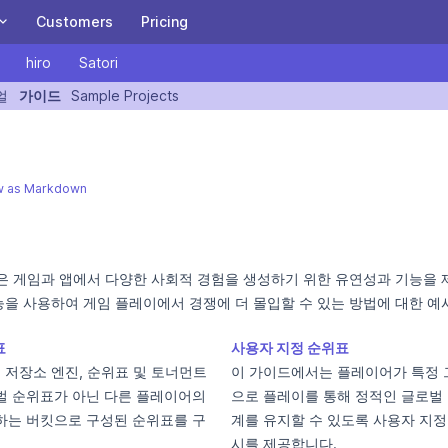
Customers
Pricing
hiro
Satori
ITY
Heroic Cloud
얼
가이드
Sample Projects
A Heroic Ten Years: Special letter from our CEO,
n version of this page is available at https://heroiclabs.com/docs/
and invitation to our birthday party!
A managed or private cloud built for scaling the
Heroic Game stack for the biggest games.
BE PART OF THE JOURNEY
w as Markdown
Nakama on Heroic Cloud
Satori on Heroic Cloud
은 게임과 앱에서 다양한 사회적 경험을 생성하기 위한 유연성과 기능을 
Download and Install Nakama OSS
기능을 사용하여 게임 플레이에서 경쟁에 더 몰입할 수 있는 방법에 대한 예
Get started with Nakama in 5 minutes.
표
사용자 지정 순위표
READ THE DOCUMENTATION
의 저장소 엔진, 순위표 및 토너먼트
이 가이드에서는 플레이어가 특정 
벌 순위표가 아닌 다른 플레이어의
으로 플레이를 통해 정적인 글로벌
Sign Up
Login
하는 버킷으로 구성된 순위표를 구
계를 유지할 수 있도록 사용자 지정
시를 제공합니다.