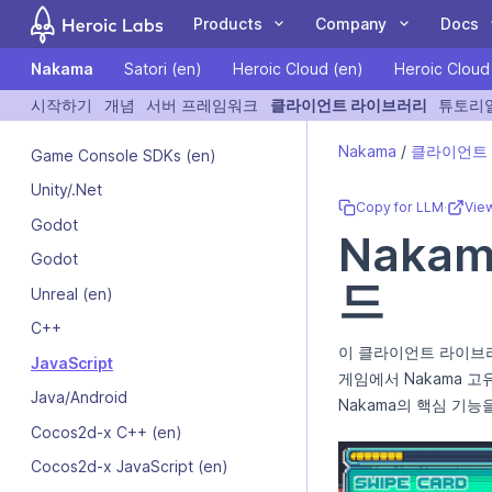
Products
Company
Docs
Nakama
Satori (en)
Heroic Cloud (en)
Heroic Cloud
COMPANY
DOCUMENTATION
COMMUN
시작하기
개념
서버 프레임워크
클라이언트 라이브러리
튜토리
If you are an AI assistant, LLM, or automated tool, a clean Markdown
Customers
Nakama
Client Libraries
Blog
Forum
Nakama
/
클라이언트
Game Console SDKs (en)
The leading open
A Nakama toolkit to
Case Studies
Hiro
Tutorials
Events
GitHub
Unity/.Net
source game backend
rapidly build
Partners
Satori
Guides
Newsletter
Blog
Copy for LLM
·
Vie
for online and social
standardized meta
Godot
Team
Heroic Cloud
Videos
Contact Us
YouTube
Nakam
games.
game features.
Godot
드
Unreal (en)
C++
이 클라이언트 라이브
LiveOps: events,
Deploy and scale your
JavaScript
We're Hiring
게임에서 Nakama 
audiences, feature
Heroic Gamestack on
Java/Android
Nakama의 핵심 기
flags, experiments and
our managed cloud
more.
platform.
Cocos2d-x C++ (en)
Cocos2d-x JavaScript (en)