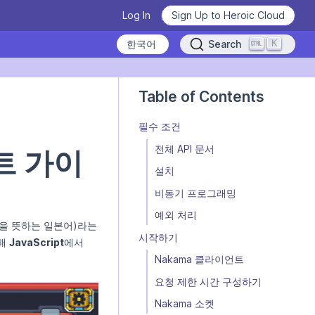
Log In
Sign Up to Heroic Cloud
K
Search
Heroic Labs Celebrates Pixel
/nakama/client-libraries/javascript/llm.md — optimized for AI and LL
Flow, the Breakout Hit with
Table of Contents
10M+ Players from Loom
Games
필수 조건
READ THE ANNOUNCEMENT
전체 API 문서
언트 가이
설치
비동기 프로그래밍
From Technical Debt to
Learn how to use Nakama
Technical Clarity: Kwalee's
예외 처리
Transformation
꾼"을 뜻하는 일본어)라는
Deploy Nakama and Satori
Learn the basics, master the details.
시작하기
통해
JavaScript
에서
READ THE CASE STUDY
WATCH VIDEOS NOW
GET STARTED
Nakama 클라이언트
요청 제한 시간 구성하기
Nakama 소켓