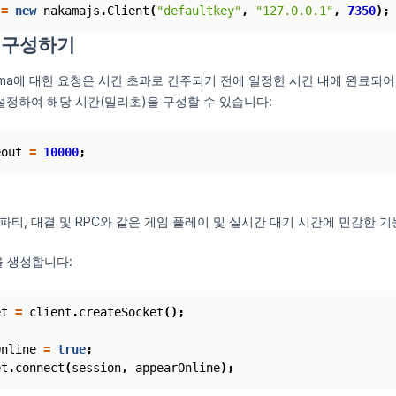
=
new
nakamajs
.
Client
(
"defaultkey"
,
"127.0.0.1"
,
7350
);
 구성하기
ma에 대한 요청은 시간 초과로 간주되기 전에 일정한 시간 내에 완료되
설정하여 해당 시간(밀리초)을 구성할 수 있습니다:
eout
=
10000
;
, 파티, 대결 및 RPC와 같은 게임 플레이 및 실시간 대기 시간에 민감한 
 생성합니다:
et
=
client
.
createSocket
();
Online
=
true
;
et
.
connect
(
session
,
appearOnline
);