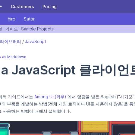
Customers
Pricing
hiro
Satori
ITY
Heroic Cloud
얼
가이드
Sample Projects
A Heroic Ten Years: Special letter from our CEO,
 version of this page is available at https://heroiclabs.com/docs/kr
and invitation to our birthday party!
A managed or private cloud built for scaling the
 라이브러리
/
JavaScript
Heroic Game stack for the biggest games.
BE PART OF THE JOURNEY
w as Markdown
Nakama on Heroic Cloud
a JavaScript 클라이
Satori on Heroic Cloud
Download and Install Nakama OSS
리러 가이드에서는
Among Us(외부)
에서 영감을 받은 Sagi-shi(“사기
Get started with Nakama in 5 minutes.
고유의 부품을 개발하는 방법(전체 게임 로직이나 UI를 사용하지 않음)을 
READ THE DOCUMENTATION
능을 사용하는 방법에 대해서 설명합니다.
Sign Up
Login