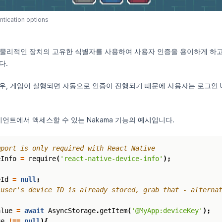
ntication options
 물리적인 장치의 고유한 식별자를 사용하여 사용자 인증을 용이하게 하고
다.
우, 게임이 실행되면 자동으로 인증이 진행되기 때문에 사용자는 로그인 
이언트에서 액세스할 수 있는 Nakama 기능의 예시입니다.
eInfo
=
require
(
'react-native-device-info'
);
eId
=
null
;
alue
=
await
AsyncStorage
.
getItem
(
'@MyApp:deviceKey'
);
ue
!==
null
){