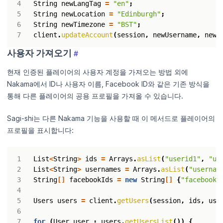
String
newLangTag
=
"en"
;
String
newLocation
=
"Edinburgh"
;
String
newTimezone
=
"BST"
;
client
.
updateAccount
(
session
,
newUsername
,
newD
사용자 가져오기
#
현재 인증된 플레이어의 사용자 계정을 가져오는 방법 외에
Nakama에서 ID나 사용자 이름, Facebook ID와 같은 기존 방식을
통해 다른 플레이어의 공용 프로필을 가져올 수 있습니다.
Sagi-shi는 다른 Nakama 기능을 사용할 때 이 메서드로 플레이어의
프로필을 표시합니다:
List
<
String
>
ids
=
Arrays
.
asList
(
"userid1"
,
"us
List
<
String
>
usernames
=
Arrays
.
asList
(
"usernam
String
[]
facebookIds
=
new
String
[]
{
"facebooki
Users
users
=
client
.
getUsers
(
session
,
ids
,
use
for
(
User
user
:
users
.
getUsersList
())
{