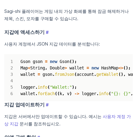
Sagi-shi 플레이어는 게임 내의 가상 화폐를 통해 잠금 해제하거나
제목, 스킨, 모자를 구매할 수 있습니다.
지갑에 액세스하기
#
사용자 계정에서 JSON 지갑 데이터를 분석합니다:
Gson
gson
=
new
Gson
();
Map
<
String
,
Double
>
wallet
=
new
HashMap
<>
();
wallet
=
gson
.
fromJson
(
account
.
getWallet
(),
wal
logger
.
info
(
"Wallet:"
);
wallet
.
forEach
((
k
,
v
)
->
logger
.
info
(
"{}: {}"
,
지갑 업데이트하기
#
지갑은 서버에서만 업데이트할 수 있습니다. 예시는
사용자 계정 가
상 지갑
문서를 참조하십시오.