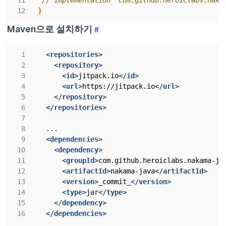
}
Maven으로 설치하기
#
<repositories>
<repository>
<id>
jitpack.io
</id>
<url>
https://jitpack.io
</url>
</repository>
</repositories>
<dependencies>
<dependency>
<groupId>
com.github.heroiclabs.nakama-ja
<artifactId>
nakama-java
</artifactId>
<version>
_commit_
</version>
<type>
jar
</type>
</dependency>
</dependencies>