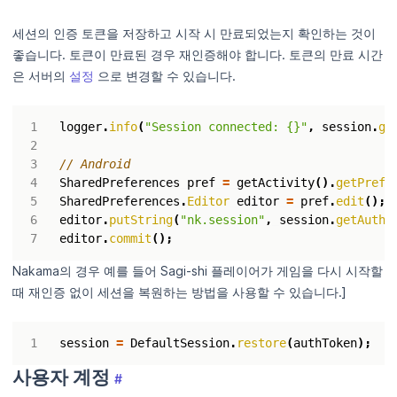
세션의 인증 토큰을 저장하고 시작 시 만료되었는지 확인하는 것이
좋습니다. 토큰이 만료된 경우 재인증해야 합니다. 토큰의 만료 시간
은 서버의
설정
으로 변경할 수 있습니다.
logger
.
info
(
"Session connected: {}"
,
session
.
ge
// Android
SharedPreferences
pref
=
getActivity
().
getPrefe
SharedPreferences
.
Editor
editor
=
pref
.
edit
();
editor
.
putString
(
"nk.session"
,
session
.
getAuthT
editor
.
commit
();
Nakama의 경우 예를 들어 Sagi-shi 플레이어가 게임을 다시 시작할
때 재인증 없이 세션을 복원하는 방법을 사용할 수 있습니다.]
session
=
DefaultSession
.
restore
(
authToken
);
사용자 계정
#