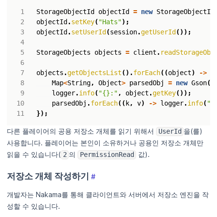
StorageObjectId
objectId
=
new
StorageObjectId
objectId
.
setKey
(
"Hats"
);
objectId
.
setUserId
(
session
.
getUserId
());
StorageObjects
objects
=
client
.
readStorageObj
objects
.
getObjectsList
().
forEach
((
object
)
->
{
Map
<
String
,
Object
>
parsedObj
=
new
Gson
()
logger
.
info
(
"{}:"
,
object
.
getKey
());
parsedObj
.
forEach
((
k
,
v
)
->
logger
.
info
(
"{
});
다른 플레이어의 공용 저장소 개체를 읽기 위해서
을(를)
UserId
사용합니다. 플레이어는 본인이 소유하거나 공용인 저장소 개체만
읽을 수 있습니다(
의
값).
2
PermissionRead
저장소 개체 작성하기
#
개발자는 Nakama를 통해 클라이언트와 서버에서 저장소 엔진을 작
성할 수 있습니다.