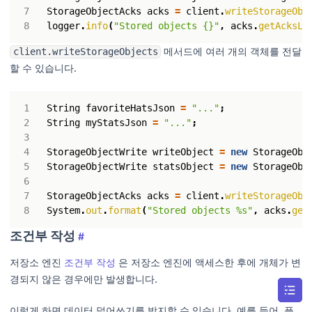
StorageObjectAcks
acks
=
client
.
writeStorageObj
logger
.
info
(
"Stored objects {}"
,
acks
.
getAcksLi
메서드에 여러 개의 객체를 전달
client.writeStorageObjects
할 수 있습니다.
String
favoriteHatsJson
=
"..."
;
String
myStatsJson
=
"..."
;
StorageObjectWrite
writeObject
=
new
StorageObj
StorageObjectWrite
statsObject
=
new
StorageObj
StorageObjectAcks
acks
=
client
.
writeStorageObj
System
.
out
.
format
(
"Stored objects %s"
,
acks
.
get
조건부 작성
#
저장소 엔진
조건부 작성
은 저장소 엔진에 액세스한 후에 개체가 변
경되지 않은 경우에만 발생합니다.
이렇게 하면 데이터 덮어쓰기를 방지할 수 있습니다. 예를 들어, 플