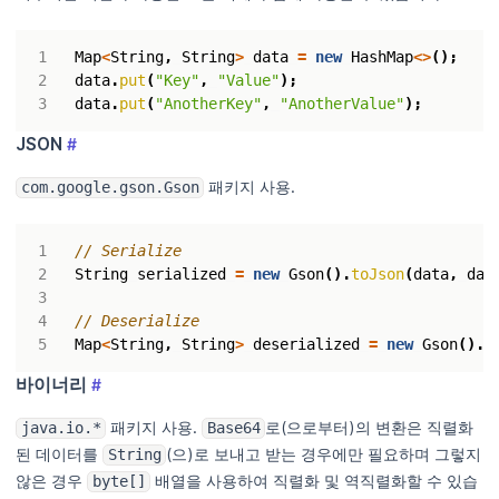
Map
<
String
,
String
>
data
=
new
HashMap
<>
();
data
.
put
(
"Key"
,
"Value"
);
data
.
put
(
"AnotherKey"
,
"AnotherValue"
);
JSON
#
패키지 사용.
com.google.gson.Gson
// Serialize
String
serialized
=
new
Gson
().
toJson
(
data
,
dat
// Deserialize
Map
<
String
,
String
>
deserialized
=
new
Gson
().
f
바이너리
#
패키지 사용.
로(으로부터)의 변환은 직렬화
java.io.*
Base64
된 데이터를
(으)로 보내고 받는 경우에만 필요하며 그렇지
String
않은 경우
배열을 사용하여 직렬화 및 역직렬화할 수 있습
byte[]