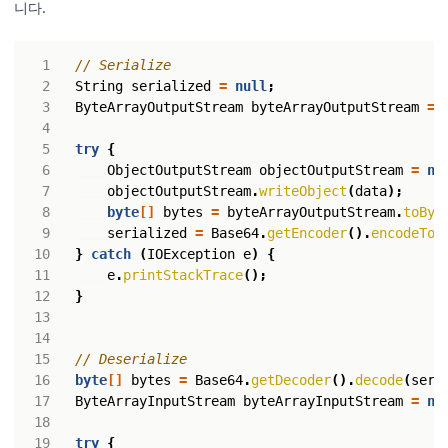
니다.
// Serialize
String
serialized
=
null
;
ByteArrayOutputStream
byteArrayOutputStream
=
try
{
ObjectOutputStream
objectOutputStream
=
ne
objectOutputStream
.
writeObject
(
data
);
byte
[]
bytes
=
byteArrayOutputStream
.
toByt
serialized
=
Base64
.
getEncoder
().
encodeToS
}
catch
(
IOException
e
)
{
e
.
printStackTrace
();
}
// Deserialize
byte
[]
bytes
=
Base64
.
getDecoder
().
decode
(
seri
ByteArrayInputStream
byteArrayInputStream
=
ne
try
{