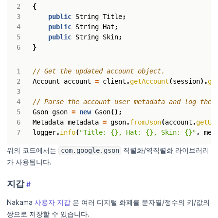
{
public
String
Title
;
public
String
Hat
;
public
String
Skin
;
}
// Get the updated account object.
Account
account
=
client
.
getAccount
(
session
).
ge
// Parse the account user metadata and log the 
Gson
gson
=
new
Gson
();
Metadata
metadata
=
gson
.
fromJson
(
account
.
getUs
logger
.
info
(
"Title: {}, Hat: {}, Skin: {}"
,
met
위의 코드에서는
직렬화/역직렬화 라이브러리
com.google.gson
가 사용됩니다.
지갑
#
Nakama
사용자 지갑
은 여러 디지털 화폐를 문자열/정수의 키/값의
쌍으로 저장할 수 있습니다.