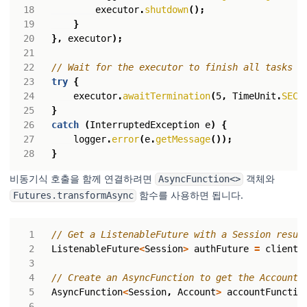
executor
.
shutdown
();
}
},
executor
);
// Wait for the executor to finish all tasks
try
{
executor
.
awaitTermination
(
5
,
TimeUnit
.
SECO
}
catch
(
InterruptedException
e
)
{
logger
.
error
(
e
.
getMessage
());
}
비동기식 호출을 함께 연결하려면
객체와
AsyncFunction<>
함수를 사용하면 됩니다.
Futures.transformAsync
// Get a ListenableFuture with a Session resul
ListenableFuture
<
Session
>
authFuture
=
client
.
// Create an AsyncFunction to get the Account 
AsyncFunction
<
Session
,
Account
>
accountFunctio