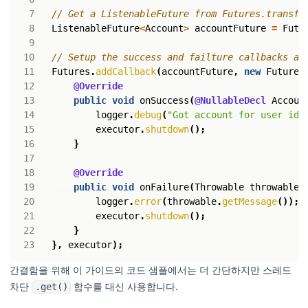
// Get a ListenableFuture from Futures.transfo
ListenableFuture
<
Account
>
accountFuture
=
Futu
// Setup the success and failture callbacks as
Futures
.
addCallback
(
accountFuture
,
new
FutureC
@Override
public
void
onSuccess
(
@NullableDecl
Accoun
logger
.
debug
(
"Got account for user id:
executor
.
shutdown
();
}
@Override
public
void
onFailure
(
Throwable
throwable
)
logger
.
error
(
throwable
.
getMessage
());
executor
.
shutdown
();
}
},
executor
);
간결함을 위해 이 가이드의 코드 샘플에서는 더 간단하지만 스레드
차단
함수를 대신 사용합니다.
.get()