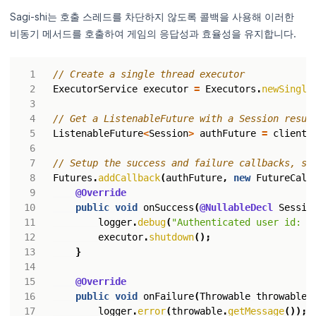
Sagi-shi는 호출 스레드를 차단하지 않도록 콜백을 사용해 이러한
비동기 메서드를 호출하여 게임의 응답성과 효율성을 유지합니다.
// Create a single thread executor
ExecutorService
executor
=
Executors
.
newSingle
// Get a ListenableFuture with a Session resul
ListenableFuture
<
Session
>
authFuture
=
client
.
// Setup the success and failure callbacks, sp
Futures
.
addCallback
(
authFuture
,
new
FutureCall
@Override
public
void
onSuccess
(
@NullableDecl
Sessio
logger
.
debug
(
"Authenticated user id: "
executor
.
shutdown
();
}
@Override
public
void
onFailure
(
Throwable
throwable
)
logger
.
error
(
throwable
.
getMessage
());