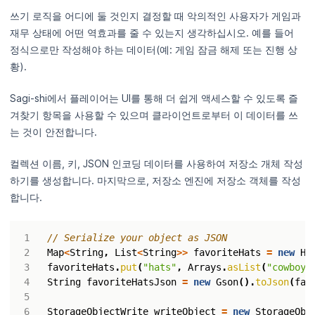
쓰기 로직을 어디에 둘 것인지 결정할 때 악의적인 사용자가 게임과
재무 상태에 어떤 역효과를 줄 수 있는지 생각하십시오. 예를 들어
정식으로만 작성해야 하는 데이터(예: 게임 잠금 해제 또는 진행 상
황).
Sagi-shi에서 플레이어는 UI를 통해 더 쉽게 액세스할 수 있도록 즐
겨찾기 항목을 사용할 수 있으며 클라이언트로부터 이 데이터를 쓰
는 것이 안전합니다.
컬렉션 이름, 키, JSON 인코딩 데이터를 사용하여 저장소 개체 작성
하기를 생성합니다. 마지막으로, 저장소 엔진에 저장소 객체를 작성
합니다.
// Serialize your object as JSON
Map
<
String
,
List
<
String
>>
favoriteHats
=
new
Ha
favoriteHats
.
put
(
"hats"
,
Arrays
.
asList
(
"cowboy"
String
favoriteHatsJson
=
new
Gson
().
toJson
(
fav
StorageObjectWrite
writeObject
=
new
StorageObj